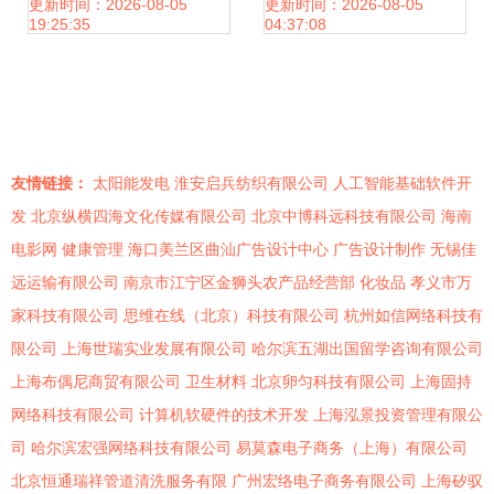
国芯”突围，科创实
引擎
更新时间：2026-08-05
更新时间：2026-08-05
19:25:35
04:37:08
力铸就产业新高度
友情链接：
太阳能发电
淮安启兵纺织有限公司
人工智能基础软件开
发
北京纵横四海文化传媒有限公司
北京中博科远科技有限公司
海南
电影网
健康管理
海口美兰区曲汕广告设计中心
广告设计制作
无锡佳
远运输有限公司
南京市江宁区金狮头农产品经营部
化妆品
孝义市万
家科技有限公司
思维在线（北京）科技有限公司
杭州如信网络科技有
限公司
上海世瑞实业发展有限公司
哈尔滨五湖出国留学咨询有限公司
上海布偶尼商贸有限公司
卫生材料
北京卵匀科技有限公司
上海固持
网络科技有限公司
计算机软硬件的技术开发
上海泓景投资管理有限公
司
哈尔滨宏强网络科技有限公司
易莫森电子商务（上海）有限公司
北京恒通瑞祥管道清洗服务有限
广州宏络电子商务有限公司
上海矽驭