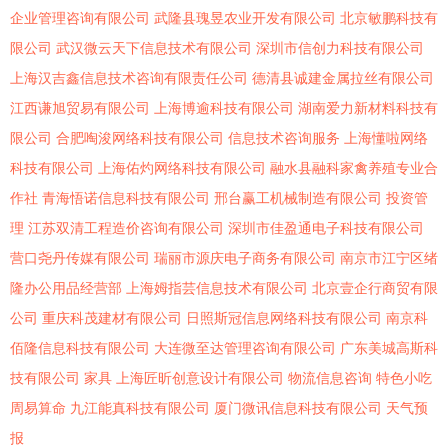
企业管理咨询有限公司
武隆县瑰昱农业开发有限公司
北京敏鹏科技有
限公司
武汉微云天下信息技术有限公司
深圳市信创力科技有限公司
上海汉吉鑫信息技术咨询有限责任公司
德清县诚建金属拉丝有限公司
江西谦旭贸易有限公司
上海博逾科技有限公司
湖南爱力新材料科技有
限公司
合肥啕浚网络科技有限公司
信息技术咨询服务
上海懂啦网络
科技有限公司
上海佑灼网络科技有限公司
融水县融科家禽养殖专业合
作社
青海悟诺信息科技有限公司
邢台赢工机械制造有限公司
投资管
理
江苏双清工程造价咨询有限公司
深圳市佳盈通电子科技有限公司
营口尧丹传媒有限公司
瑞丽市源庆电子商务有限公司
南京市江宁区绪
隆办公用品经营部
上海姆指芸信息技术有限公司
北京壹企行商贸有限
公司
重庆科茂建材有限公司
日照斯冠信息网络科技有限公司
南京科
佰隆信息科技有限公司
大连微至达管理咨询有限公司
广东美城高斯科
技有限公司
家具
上海匠昕创意设计有限公司
物流信息咨询
特色小吃
周易算命
九江能真科技有限公司
厦门微讯信息科技有限公司
天气预
报