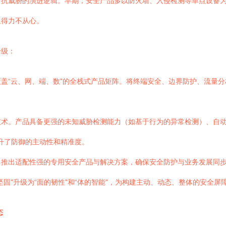
对抗威胁的演进逻辑。早期，安全产品多以防火墙、入侵检测等单点设备
显得力不从心。
升级：
盖“云、网、端、数”的全栈式产品矩阵。将终端安全、边界防护、流量
术。产品具备更强的未知威胁检测能力（如基于行为的异常检测）、自动
提升了防御的主动性和精准度。
，推出适配性强的专用安全产品与解决方案，确保安全防护与业务发展同
固”升级为“面的韧性”和“体的智能”，为构建主动、动态、整体的安全屏
态